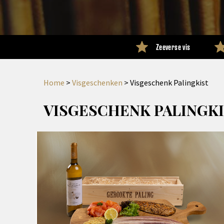
Zeeverse vis
Home
>
Visgeschenken
>
Visgeschenk Palingkist
VISGESCHENK PALINGK