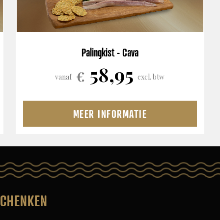
Palingkist - Cava
58,95
€
vanaf
excl. btw
MEER INFORMATIE
SCHENKEN