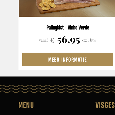
Palingkist - Vinho Verde
56,95
€
vanaf
excl. btw
MEER INFORMATIE
MENU
VISGE