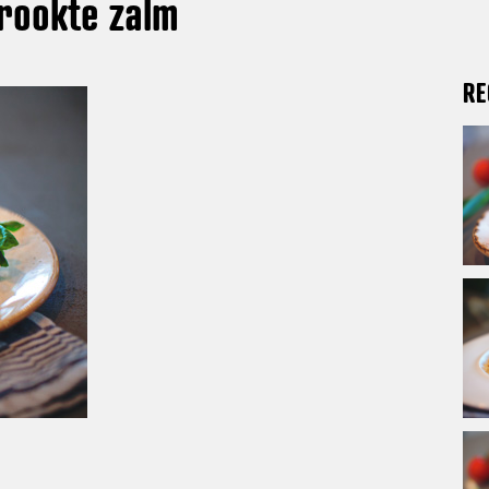
erookte zalm
RE