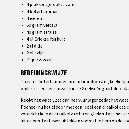
4 plakken gerookte zalm
4 boterhammen
4 eieren
60 gram veldsla
40 gram alfalfa
4 el Griekse Yoghurt
2 tl dille
2 el azijn
Peper & zout
BEREIDINGSWIJZE
Toast de boterhammen in een broodrooster, koekenpan
ondertussen een spread van de Griekse Yoghurt door da
Kookt het water, zet dan het vuur lager zodat het water
Pocheer nu het ei door met een lepel een draaikolk te c
voorzichtig in de draaikolk te laten glijden. Laat het 
uit de pan. Laat even uitlekken voordat je hem op de to