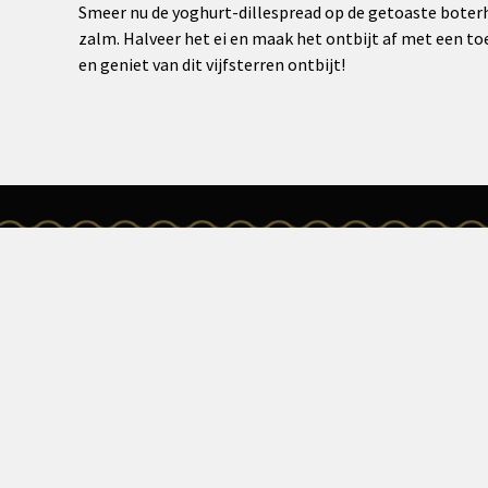
Smeer nu de yoghurt-dillespread op de getoaste boter
zalm. Halveer het ei en maak het ontbijt af met een to
en geniet van dit vijfsterren ontbijt!
MENU
VISGE
Home
Zalm & Wij
Visgeschenken
Houten Kis
Verhalen uit de zee
Royale
Recepten
Over ons
Contact