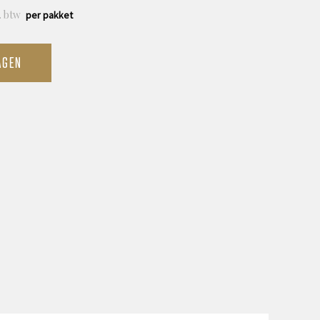
. btw
per pakket
AGEN