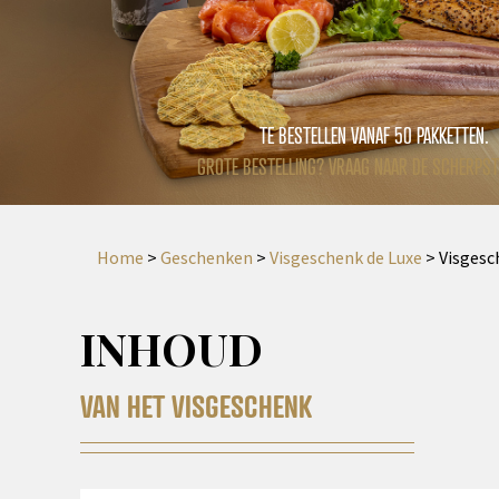
TE BESTELLEN VANAF 50 PAKKETTEN.
GROTE BESTELLING? VRAAG NAAR DE SCHERPST
Home
>
Geschenken
>
Visgeschenk de Luxe
>
Visgesc
INHOUD
VAN HET VISGESCHENK