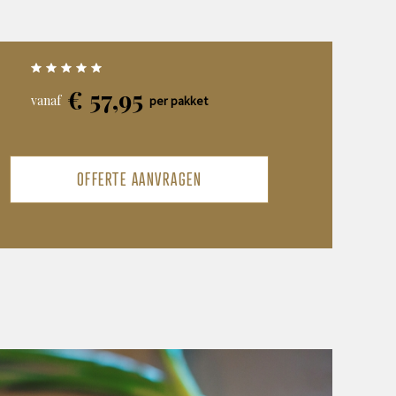
€
57,95
vanaf
per pakket
OFFERTE AANVRAGEN