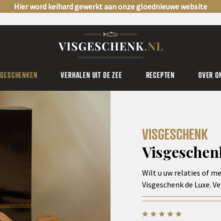
Hier word keihard gewerkt aan onze gloednieuwe website
SGESCHENKEN
VERHALEN UIT DE ZEE
RECEPTEN
OVER O
VISGESCHENK
Visgeschen
Wilt u uw relaties of 
Visgeschenk de Luxe. Ve