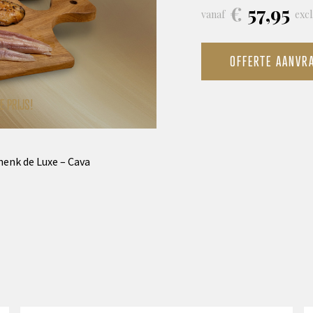
€
57,95
vanaf
excl
OFFERTE AANVR
E PRIJS!
henk de Luxe – Cava