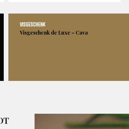
VISGESCHENK
Visgeschenk de Luxe – Cava
OT