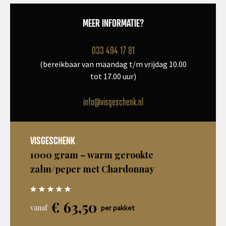
MEER INFORMATIE?
033 494 17 81
(bereikbaar van maandag t/m vrijdag 10.00
tot 17.00 uur)
info@visgeschenk.nl
VISGESCHENK
1000 gram – warm gerookte
zalm/peper met Chardonnay
€
63,50
vanaf
per pakket