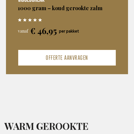
1000 gram – koud gerookte zalm
€
46,95
vanaf
per pakket
OFFERTE AANVRAGEN
WARM GEROOKTE